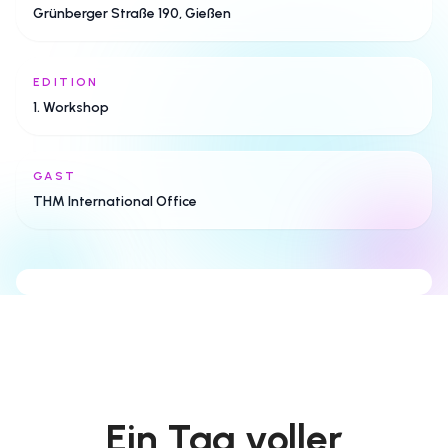
Grünberger Straße 190, Gießen
EDITION
EVENT MOOD
1. Workshop
Afro Dance, Community und
positive Vibes
GAST
Offen, farbenfroh, dynamisch – genau die
THM International Office
Atmosphäre, die dieser Workshop transportiert
hat.
Ein Tag voller