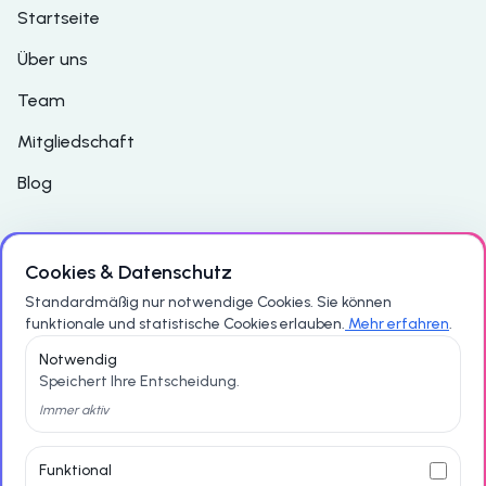
Startseite
Über uns
Team
Mitgliedschaft
Blog
Support
Cookies & Datenschutz
Standardmäßig nur notwendige Cookies. Sie können
Häufig gestellte Fragen
funktionale und statistische Cookies erlauben.
Mehr erfahren
.
Notwendig
Kontakt
Speichert Ihre Entscheidung.
Datenschutzerklärung
Immer aktiv
Impressum
Funktional