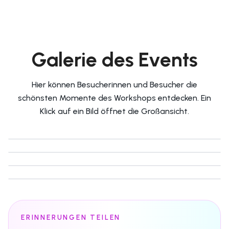
Galerie des Events
Hier können Besucherinnen und Besucher die
schönsten Momente des Workshops entdecken. Ein
Klick auf ein Bild öffnet die Großansicht.
STARTER DANCE
Moment
1
STARTER DANCE
Moment
2
STARTER DANCE
Moment
3
STARTER DANCE
Moment
4
ERINNERUNGEN TEILEN