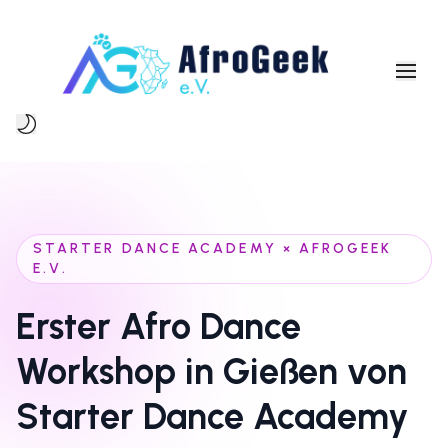
Über uns
Mitgliedschaft
Event
STARTER DANCE ACADEMY × AFROGEEK
E.V.
Blog
Erster Afro Dance
Kontakt
Workshop in Gießen von
Mehr
Starter Dance Academy
Mitglied werden