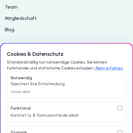
Team
Mitgliedschaft
Blog
Support
Cookies & Datenschutz
Standardmäßig nur notwendige Cookies. Sie können
Häufig gestellte Fragen
funktionale und statistische Cookies erlauben.
Mehr erfahren
.
Notwendig
Kontakt
Speichert Ihre Entscheidung.
Datenschutzerklärung
Immer aktiv
Impressum
Funktional
Komfort (z. B. Formularstände lokal).
Statistik